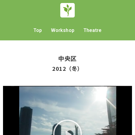
Top
Workshop
Theatre
中央区
2012（冬）