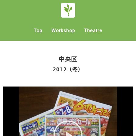
Top
Workshop
Theatre
中央区
2012（冬）