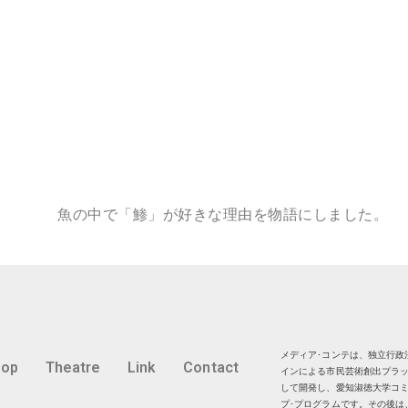
魚の中で「鯵」が好きな理由を物語にしました。
メディア･コンテは、独立行政法
hop
Theatre
Link
Contact
インによる市民芸術創出プラッ
して開発し、愛知淑徳大学コミ
プ･プログラムです。その後は