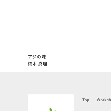
アジの味
樗木 真理
Top
Works