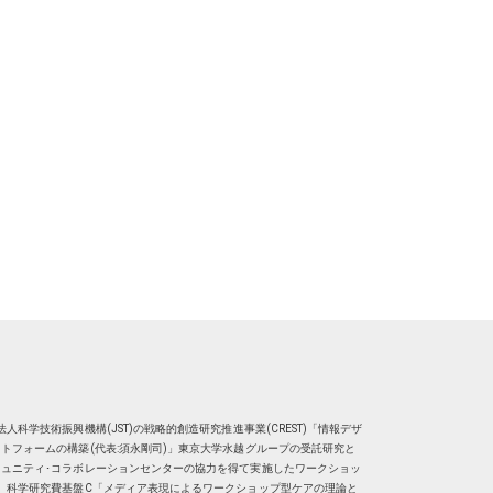
人科学技術振興機構(JST)の戦略的創造研究推進事業(CREST)「情報デザ
トフォームの構築(代表:須永剛司)」東京大学水越グループの受託研究と
ュニティ･コラボレーションセンターの協力を得て実施したワークショッ
、科学研究費基盤C「メディア表現によるワークショップ型ケアの理論と