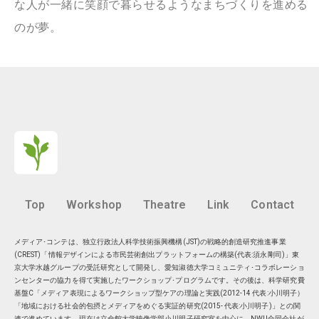
な人が一緒に笑顔で暮らせるようなまちづくりを進める
のが夢。
Top
Workshop
Theatre
Link
Contact
メディア･コンテは、独立行政法人科学技術振興機構(JST)の戦略的創造研究推進事業
(CREST)「情報デザインによる市民芸術創出プラットフォームの構築(代表:須永剛司)」東
京大学水越グループの受託研究として開発し、愛知淑徳大学コミュニティ･コラボレーショ
ンセンターの協力を得て実施したワークショップ･プログラムです。その後は、科学研究費
基盤C「メディア表現によるワークショップ型ケアの理論と実践(2012-14 代表:小川明子）
「地域における社会的包摂とメディアをめぐる実証的研究(2015- 代表:小川明子)」との関
連で進めています。現在は
立命館大学映像学部小川明子研究室
を中心に、
NWU合同会社
が