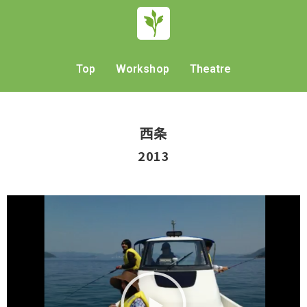
Top
Workshop
Theatre
西条
2013