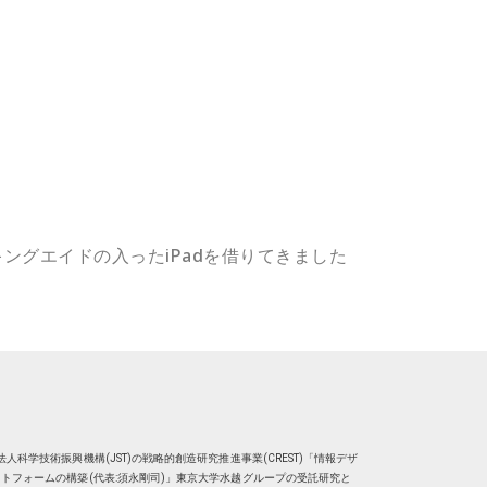
ングエイドの入ったiPadを借りてきました
人科学技術振興機構(JST)の戦略的創造研究推進事業(CREST)「情報デザ
トフォームの構築(代表:須永剛司)」東京大学水越グループの受託研究と