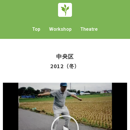
Top
Workshop
Theatre
中央区
2012（冬）