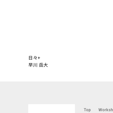
日々+
早川 岳大
Top
Works