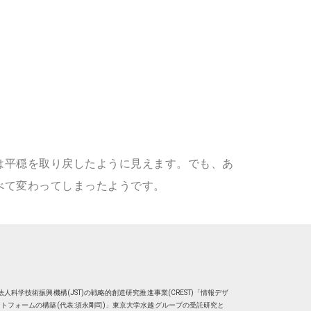
は平穏を取り戻したように見えます。でも、あ
べて変わってしまったようです。
人科学技術振興機構(JST)の戦略的創造研究推進事業(CREST)「情報デザ
トフォームの構築(代表:須永剛司)」東京大学水越グループの受託研究と