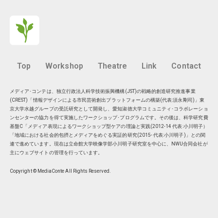
Top
Workshop
Theatre
Link
Contact
メディア･コンテは、独立行政法人科学技術振興機構(JST)の戦略的創造研究推進事業
(CREST)「情報デザインによる市民芸術創出プラットフォームの構築(代表:須永剛司)」東
京大学水越グループの受託研究として開発し、愛知淑徳大学コミュニティ･コラボレーショ
ンセンターの協力を得て実施したワークショップ･プログラムです。その後は、科学研究費
基盤C「メディア表現によるワークショップ型ケアの理論と実践(2012-14 代表:小川明子）
「地域における社会的包摂とメディアをめぐる実証的研究(2015- 代表:小川明子)」との関
連で進めています。現在は
立命館大学映像学部小川明子研究室
を中心に、
NWU合同会社
が
主にウェブサイトの管理を行っています。
Copyright © MediaConte All Rights Reserved.