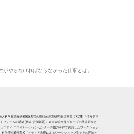
生がやらなければならなかった仕事とは。
人科学技術振興機構(JST)の戦略的創造研究推進事業(CREST)「情報デザ
トフォームの構築(代表:須永剛司)」東京大学水越グループの受託研究と
ュニティ･コラボレーションセンターの協力を得て実施したワークショッ
、科学研究費基盤C「メディア表現によるワークショップ型ケアの理論と