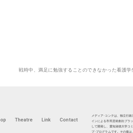
戦時中、満足に勉強することのできなかった看護学
メディア･コンテは、独立行政法
hop
Theatre
Link
Contact
インによる市民芸術創出プラッ
して開発し、愛知淑徳大学コミ
プ･プログラムです。その後は