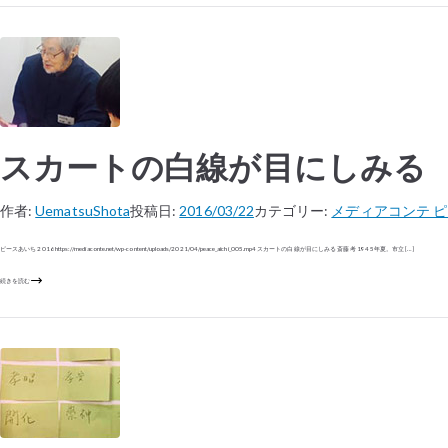
スカートの白線が目にしみる
作者:
UematsuShota
投稿日:
2016/03/22
カテゴリー:
メディアコンテ 
ピースあいち 2016 https://mediaconte.net/wp-content/uploads/2021/04/peace_aichi_005.mp4 スカートの白線が目にしみる 斎藤 考 1945年夏。市立 […]
続きを読む