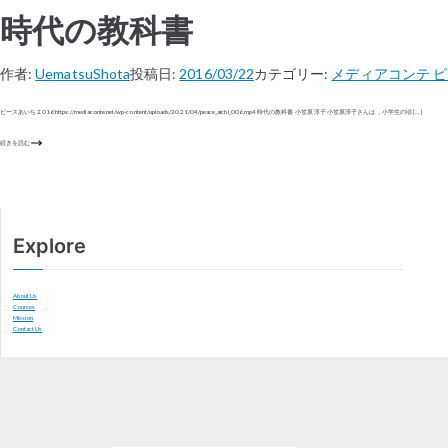
時代の教科書
作者:
UematsuShota
投稿日:
2016/03/22
カテゴリー:
メディアコンテ 
ピースあいち 2016 https://mediaconte.net/wp-content/uploads/2021/04/peace_aichi_006.mp4 時代の教科書 小笠原 淳子 小笠原淳子さんは，小学生の頃 […]
続きを読む
Explore
About Us
Courses
Mission
Contact Us