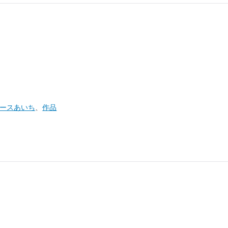
ピースあいち
、
作品