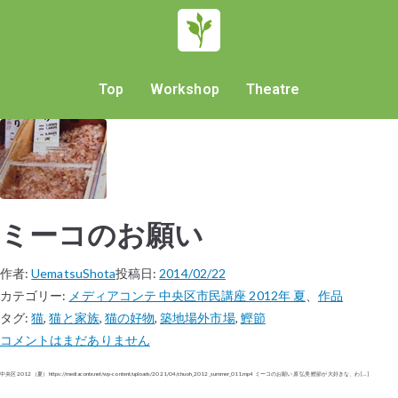
Top
Workshop
Theatre
ミーコのお願い
作者:
UematsuShota
投稿日:
2014/02/22
カテゴリー:
メディアコンテ 中央区市民講座 2012年 夏
、
作品
タグ:
猫
,
猫と家族
,
猫の好物
,
築地場外市場
,
鰹節
コメントはまだありません
中央区 2012（夏） https://mediaconte.net/wp-content/uploads/2021/04/chuoh_2012_summer_011.mp4 ミーコのお願い 原 弘美 鰹節が大好きな、わ […]