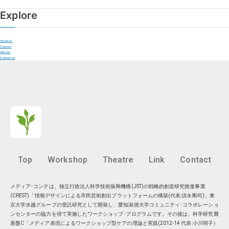
Explore
About Us
Courses
Mission
Contact Us
Top
Workshop
Theatre
Link
Contact
メディア･コンテは、独立行政法人科学技術振興機構(JST)の戦略的創造研究推進事業
(CREST)「情報デザインによる市民芸術創出プラットフォームの構築(代表:須永剛司)」東
京大学水越グループの受託研究として開発し、愛知淑徳大学コミュニティ･コラボレーショ
ンセンターの協力を得て実施したワークショップ･プログラムです。その後は、科学研究費
基盤C「メディア表現によるワークショップ型ケアの理論と実践(2012-14 代表:小川明子）