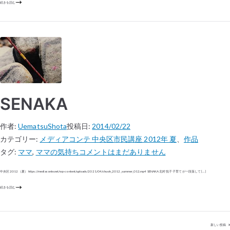
続きを読む
SENAKA
作者:
UematsuShota
投稿日:
2014/02/22
カテゴリー:
メディアコンテ 中央区市民講座 2012年 夏
、
作品
タグ:
ママ
,
ママの気持ち
コメントはまだありません
中央区 2012（夏） https://mediaconte.net/wp-content/uploads/2021/04/chuoh_2012_summer_012.mp4 SENAKA 北村 悦子 子育てが一段落して […]
続きを読む
新しい投稿