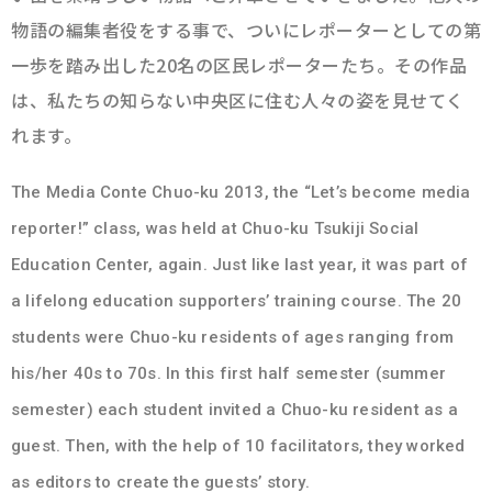
物語の編集者役をする事で、ついにレポーターとしての第
一歩を踏み出した20名の区民レポーターたち。その作品
は、私たちの知らない中央区に住む人々の姿を見せてく
れます。
The Media Conte Chuo-ku 2013, the “Let’s become media
reporter!” class, was held at Chuo-ku Tsukiji Social
Education Center, again. Just like last year, it was part of
a lifelong education supporters’ training course. The 20
students were Chuo-ku residents of ages ranging from
his/her 40s to 70s. In this first half semester (summer
semester) each student invited a Chuo-ku resident as a
guest. Then, with the help of 10 facilitators, they worked
as editors to create the guests’ story.