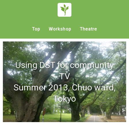
Top
Workshop
Theatre
Using DST for community
TV
Summer 2013, Chuo ward,
Tokyo