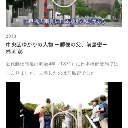
2013
中央区ゆかりの人物 ー郵便の父、前島密ー
巻渕 彰
近代郵便制度は明治4年（1871）に日本橋郵便局では
じまりました。主導したのは前島密でした。