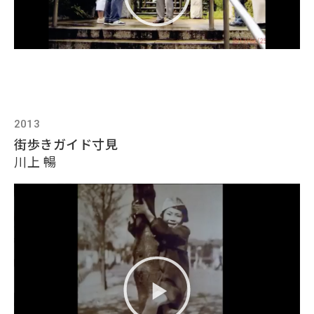
2013
街歩きガイド寸見
川上 暢