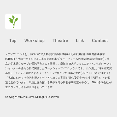
Top
Workshop
Theatre
Link
Contact
メディア･コンテは、独立行政法人科学技術振興機構(JST)の戦略的創造研究推進事業
(CREST)「情報デザインによる市民芸術創出プラットフォームの構築(代表:須永剛司)」東
京大学水越グループの受託研究として開発し、愛知淑徳大学コミュニティ･コラボレーショ
ンセンターの協力を得て実施したワークショップ･プログラムです。その後は、科学研究費
基盤C「メディア表現によるワークショップ型ケアの理論と実践(2012-14 代表:小川明子）
「地域における社会的包摂とメディアをめぐる実証的研究(2015- 代表:小川明子)」との関
連で進めています。現在は
立命館大学映像学部小川明子研究室
を中心に、
NWU合同会社
が
主にウェブサイトの管理を行っています。
Copyright © MediaConte All Rights Reserved.