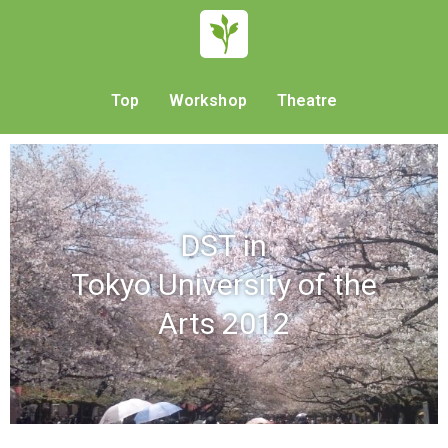
Top
Workshop
Theatre
DST in
Tokyo University of the
Arts 2012