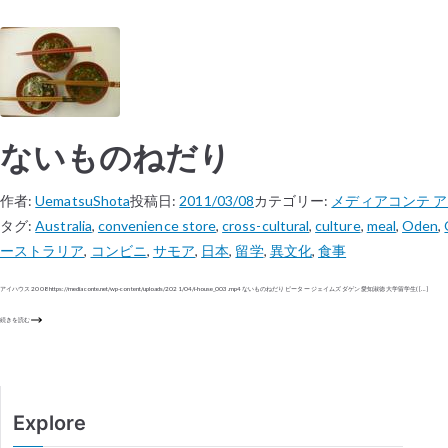
ないものねだり
作者:
UematsuShota
投稿日:
2011/03/08
カテゴリー:
メディアコンテ 
タグ:
Australia
,
convenience store
,
cross-cultural
,
culture
,
meal
,
Oden
,
ーストラリア
,
コンビニ
,
サモア
,
日本
,
留学
,
異文化
,
食事
アイハウス 2008 https://mediaconte.net/wp-content/uploads/2021/04/i-house_003.mp4 ないものねだり ピーター ジェイムズ ダゲン 愛知淑徳大学留学生( […]
続きを読む
Explore