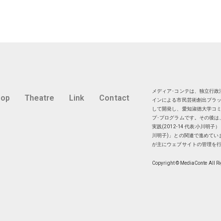
メディア･コンテは、独立行政法
hop
Theatre
Link
Contact
インによる市民芸術創出プラッ
して開発し、愛知淑徳大学コミ
プ･プログラムです。その後は
実践(2012-14 代表:小川
川明子)」との関連で進めてい
が主にウェブサイトの管理を
Copyright © MediaConte All R