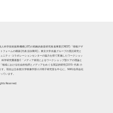
人科学技術振興機構(JST)の戦略的創造研究推進事業(CREST)「情報デザ
トフォームの構築(代表:須永剛司)」東京大学水越グループの受託研究と
ュニティ･コラボレーションセンターの協力を得て実施したワークショッ
、科学研究費基盤C「メディア表現によるワークショップ型ケアの理論と
明子）「地域における社会的包摂とメディアをめぐる実証的研究(2015- 代表:小
ます。現在は
立命館大学映像学部小川明子研究室
を中心に、
NWU合同会社
行っています。
ights Reserved.