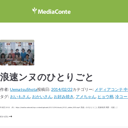
浪速ンヌのひとりごと
作者:
UematsuShota
投稿日:
2014/02/22
カテゴリー:
メディアコンテ 中央
タグ:
おいもさん
,
おかいさん
,
お好み焼き
,
アメちゃん
,
ヒョウ柄
,
冷コー
中央区 2012（冬） https://mediaconte.net/wp-content/uploads/2021/04/chuoh_2012_winter_003.mp4 浪速ンヌのひとりごと 黒瀬 暁美 関西・大阪 […]
続きを読む