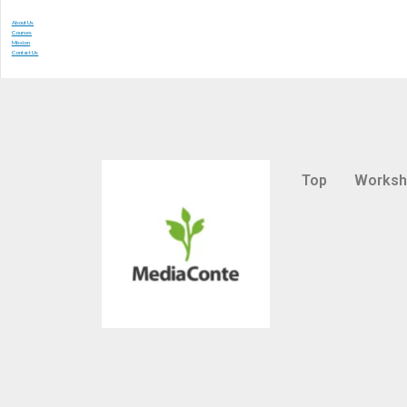
About Us
Courses
Mission
Contact Us
Top
Works