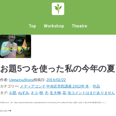
Top
Workshop
Theatre
お題5つを使った私の今年の夏
作者:
UematsuShota
投稿日:
2014/02/22
カテゴリー:
メディアコンテ 中央区市民講座 2012年 冬
、
作品
タグ:
お題
,
ねずみ
,
ネコ
,
樹
,
犬
,
生き物
,
花
,
虫
コメントはまだありません
中央区 2012（冬） https://mediaconte.net/wp-content/uploads/2021/04/chuoh_2012_winter_007.mp4 お題5つを使った私の今年の夏 瀬谷 民代 ＜ […]
続きを読む