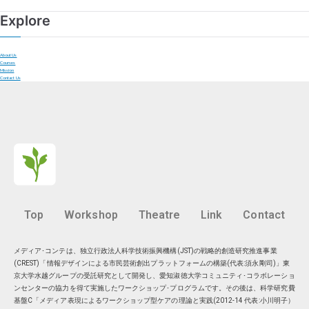
Explore
About Us
Courses
Mission
Contact Us
Top
Workshop
Theatre
Link
Contact
メディア･コンテは、独立行政法人科学技術振興機構(JST)の戦略的創造研究推進事業
(CREST)「情報デザインによる市民芸術創出プラットフォームの構築(代表:須永剛司)」東
京大学水越グループの受託研究として開発し、愛知淑徳大学コミュニティ･コラボレーショ
ンセンターの協力を得て実施したワークショップ･プログラムです。その後は、科学研究費
基盤C「メディア表現によるワークショップ型ケアの理論と実践(2012-14 代表:小川明子）