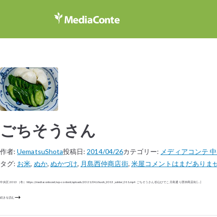
ごちそうさん
作者:
UematsuShota
投稿日:
2014/04/26
カテゴリー:
メディアコンテ 中央
タグ:
お米
,
ぬか
,
ぬかづけ
,
月島西仲商店街
,
米屋
コメントはまだありま
中央区 2013（冬） https://mediaconte.net/wp-content/uploads/2021/04/chuoh_2013_winter_011.mp4 ごちそうさん 杉山ひでこ 月島通り西仲商店街 […]
続きを読む