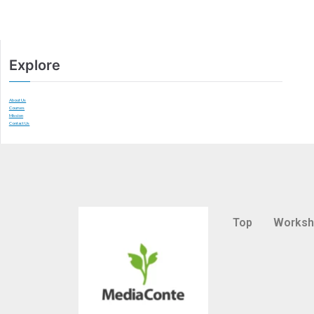
Explore
About Us
Courses
Mission
Contact Us
Top
Works