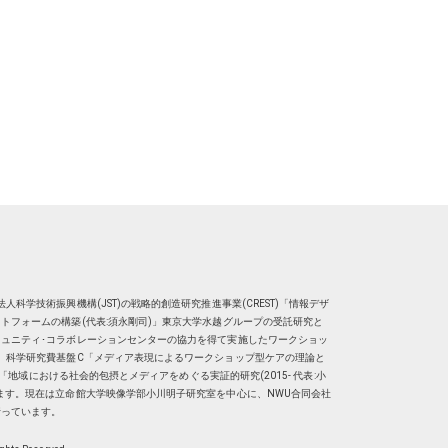
人科学技術振興機構(JST)の戦略的創造研究推進事業(CREST)「情報デザ
トフォームの構築(代表:須永剛司)」東京大学水越グループの受託研究と
ュニティ･コラボレーションセンターの協力を得て実施したワークショッ
、科学研究費基盤C「メディア表現によるワークショップ型ケアの理論と
明子）「地域における社会的包摂とメディアをめぐる実証的研究(2015- 代表:小
ます。現在は
立命館大学映像学部小川明子研究室
を中心に、
NWU合同会社
行っています。