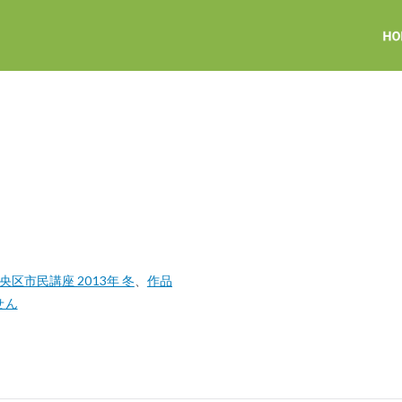
区市民講座 2013年 冬
、
作品
せん