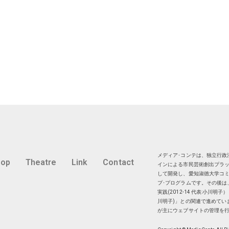
メディア･コンテは、独立行政法
hop
Theatre
Link
Contact
インによる市民芸術創出プラッ
して開発し、愛知淑徳大学コミ
プ･プログラムです。その後は
実践(2012-14 代表:小川
川明子)」との関連で進めてい
が主にウェブサイトの管理を