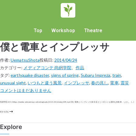
Top
Workshop
Theatre
僕と電車とインプレッサ
作者:
UematsuShota
投稿日:
2014/04/24
カテゴリー:
メディアコンテ 尚絅学院
、
作品
タグ:
earthquake disaster
,
signs of spring
,
Subaru Impreza
,
train
,
unusual sight
,
いつもと違う風景
,
インプレッサ
,
春の兆し
,
電車
,
震災
コメントはまだありません
尚絅学院 2012 https://mediaconte.net/wp-content/uploads/2014/04/shokei_009.mp4 僕と電車とインプレッサ 新谷 拡 どこへ行くにも便利な自動車。しかし、 […]
続きを読む
Explore