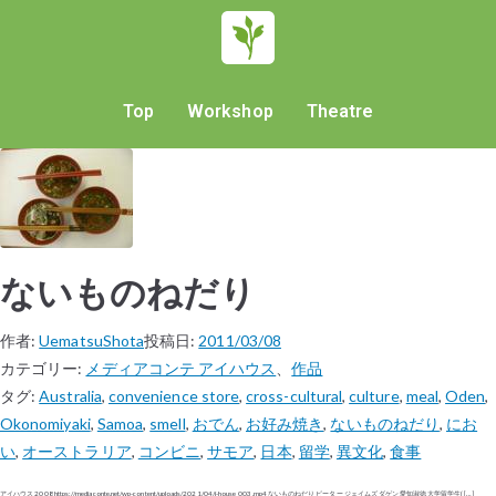
Top
Workshop
Theatre
ないものねだり
作者:
UematsuShota
投稿日:
2011/03/08
カテゴリー:
メディアコンテ アイハウス
、
作品
タグ:
Australia
,
convenience store
,
cross-cultural
,
culture
,
meal
,
Oden
,
Okonomiyaki
,
Samoa
,
smell
,
おでん
,
お好み焼き
,
ないものねだり
,
にお
い
,
オーストラリア
,
コンビニ
,
サモア
,
日本
,
留学
,
異文化
,
食事
アイハウス 2008 https://mediaconte.net/wp-content/uploads/2021/04/i-house_003.mp4 ないものねだり ピーター ジェイムズ ダゲン 愛知淑徳大学留学生( […]