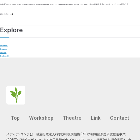
中央区 2012（冬） https://mediaconte.net/wp-content/uploads/2021/04/chuoh_2012_winter_012.mp4 大地の芸術祭 世界のかかしコンクール 影山 […]
続きを読む
Explore
About Us
Courses
Mission
Contact Us
Top
Workshop
Theatre
Link
Contact
メディア･コンテは、独立行政法人科学技術振興機構(JST)の戦略的創造研究推進事業
(CREST)「情報デザインによる市民芸術創出プラットフォームの構築(代表:須永剛司)」東