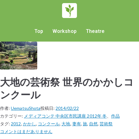
Top
Workshop
Theatre
大地の芸術祭 世界のかかしコ
ンクール
作者:
UematsuShota
投稿日:
2014/02/22
カテゴリー:
メディアコンテ 中央区市民講座 2012年 冬
、
作品
タグ:
2012
,
かかし
,
コンクール
,
大地
,
妻有
,
旅
,
自然
,
芸術祭
コメントはまだありません