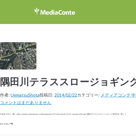
隅田川テラススロージョギン
作者:
UematsuShota
投稿日:
2014/02/22
カテゴリー:
メディアコンテ 中央
コメントはまだありません
中央区 2012（夏） https://mediaconte.net/wp-content/uploads/2021/04/chuoh_2012_summer_003.mp4 隅田川テラススロージョギング 阿部 幸一郎 […]
続きを読む