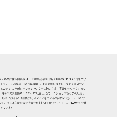
人科学技術振興機構(JST)の戦略的創造研究推進事業(CREST)「情報デザ
トフォームの構築(代表:須永剛司)」東京大学水越グループの受託研究と
ュニティ･コラボレーションセンターの協力を得て実施したワークショッ
、科学研究費基盤C「メディア表現によるワークショップ型ケアの理論と
明子）「地域における社会的包摂とメディアをめぐる実証的研究(2015- 代表:小
ます。現在は
立命館大学映像学部小川明子研究室
を中心に、
NWU合同会社
行っています。