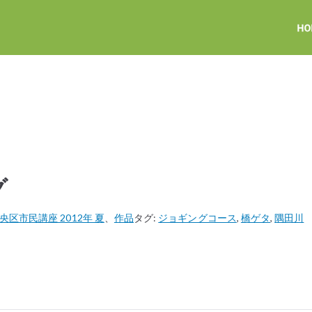
グ
区市民講座 2012年 夏
、
作品
タグ:
ジョギングコース
,
橋ゲタ
,
隅田川