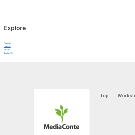
Explore
About Us
Courses
Mission
Contact Us
Top
Works