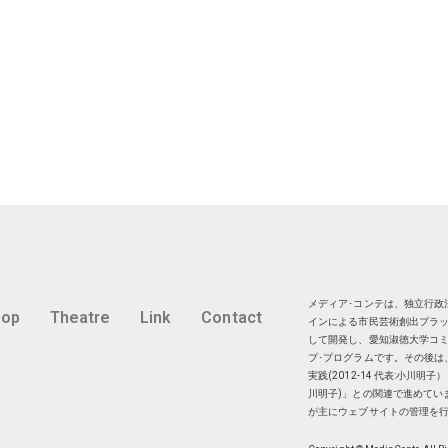
メディア･コンテは、独立行政法
hop
Theatre
Link
Contact
インによる市民芸術創出プラッ
して開発し、愛知淑徳大学コミ
プ･プログラムです。その後は
実践(2012-14 代表:小川
川明子)」との関連で進めてい
が主にウェブサイトの管理を