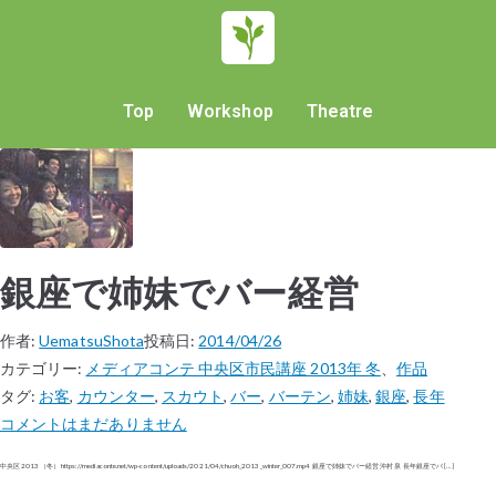
Top
Workshop
Theatre
銀座で姉妹でバー経営
作者:
UematsuShota
投稿日:
2014/04/26
カテゴリー:
メディアコンテ 中央区市民講座 2013年 冬
、
作品
タグ:
お客
,
カウンター
,
スカウト
,
バー
,
バーテン
,
姉妹
,
銀座
,
長年
コメントはまだありません
中央区 2013（冬） https://mediaconte.net/wp-content/uploads/2021/04/chuoh_2013_winter_007.mp4 銀座で姉妹でバー経営 沖村 泉 長年銀座でバ […]