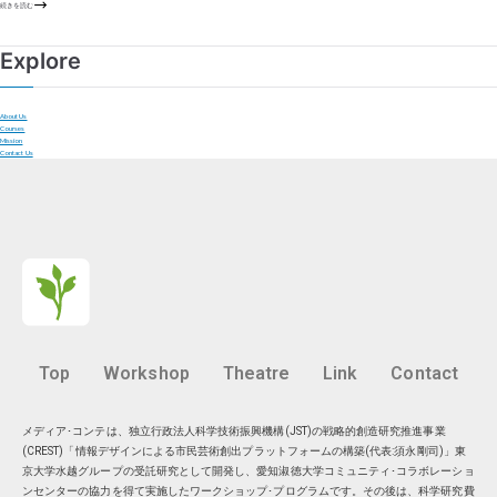
続きを読む
Explore
About Us
Courses
Mission
Contact Us
Top
Workshop
Theatre
Link
Contact
メディア･コンテは、独立行政法人科学技術振興機構(JST)の戦略的創造研究推進事業
(CREST)「情報デザインによる市民芸術創出プラットフォームの構築(代表:須永剛司)」東
京大学水越グループの受託研究として開発し、愛知淑徳大学コミュニティ･コラボレーショ
ンセンターの協力を得て実施したワークショップ･プログラムです。その後は、科学研究費