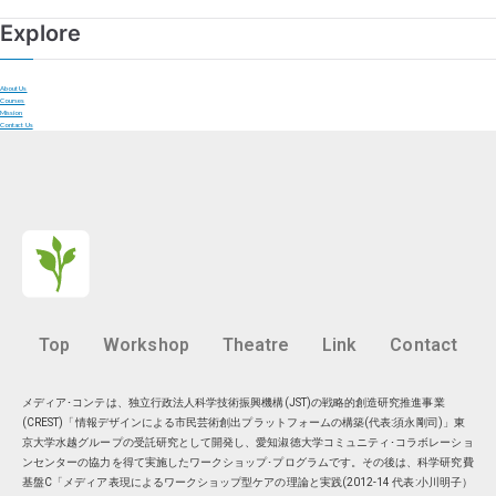
Explore
About Us
Courses
Mission
Contact Us
Top
Workshop
Theatre
Link
Contact
メディア･コンテは、独立行政法人科学技術振興機構(JST)の戦略的創造研究推進事業
(CREST)「情報デザインによる市民芸術創出プラットフォームの構築(代表:須永剛司)」東
京大学水越グループの受託研究として開発し、愛知淑徳大学コミュニティ･コラボレーショ
ンセンターの協力を得て実施したワークショップ･プログラムです。その後は、科学研究費
基盤C「メディア表現によるワークショップ型ケアの理論と実践(2012-14 代表:小川明子）