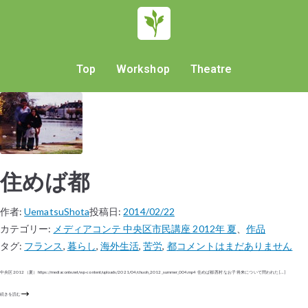
Top
Workshop
Theatre
住めば都
作者:
UematsuShota
投稿日:
2014/02/22
カテゴリー:
メディアコンテ 中央区市民講座 2012年 夏
、
作品
タグ:
フランス
,
暮らし
,
海外生活
,
苦労
,
都
コメントはまだありません
中央区 2012（夏） https://mediaconte.net/wp-content/uploads/2021/04/chuoh_2012_summer_004.mp4 住めば都 西村 なお子 将来について問われた […]
続きを読む