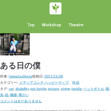
Top
Workshop
Theatre
ある日の僕
作者:
UematsuShota
投稿日:
2011/11/28
カテゴリー:
メディアコンテ ハッピーマップ
、
作品
タグ:
cat
,
disability
,
pet bottle
,
picture
,
string
,
textile
,
ペットボトル
,
猫
,
糸
,
絵
,
織物
,
障がい
コメントはまだありません
ハッピーマップ 2011 https://mediaconte.net/wp-content/uploads/2021/04/happymap_2011_007.mp4 ある日の僕 水野 淳一 メディア・コンテ 日進ハッ […]