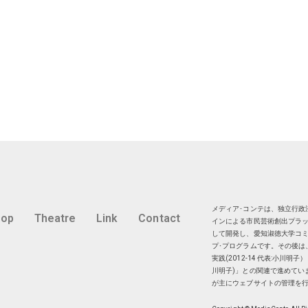
メディア･コンテは、独立行政法
hop
Theatre
Link
Contact
インによる市民芸術創出プラッ
して開発し、愛知淑徳大学コミ
プ･プログラムです。その後は
実践(2012-14 代表:小川
川明子)」との関連で進めてい
が主にウェブサイトの管理を