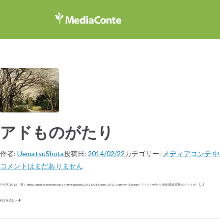
アドものがたり
作者:
UematsuShota
投稿日:
2014/02/22
カテゴリー:
メディアコンテ 中央
コメントはまだありません
中央区 2012（夏） https://mediaconte.net/wp-content/uploads/2021/04/chuoh_2012_summer_006.mp4 アドものがたり 米林 國雄 家族のペットが、 […]
続きを読む