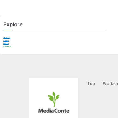
Explore
About Us
Courses
Mission
Contact Us
Top
Works