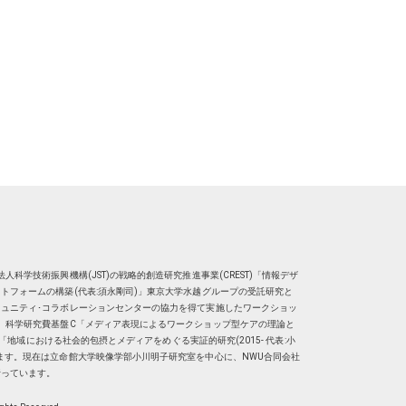
人科学技術振興機構(JST)の戦略的創造研究推進事業(CREST)「情報デザ
トフォームの構築(代表:須永剛司)」東京大学水越グループの受託研究と
ュニティ･コラボレーションセンターの協力を得て実施したワークショッ
、科学研究費基盤C「メディア表現によるワークショップ型ケアの理論と
明子）「地域における社会的包摂とメディアをめぐる実証的研究(2015- 代表:小
ます。現在は
立命館大学映像学部小川明子研究室
を中心に、
NWU合同会社
行っています。