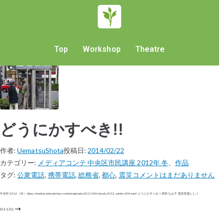
Top
Workshop
Theatre
どうにかすべき!!
作者:
UematsuShota
投稿日:
2014/02/22
カテゴリー:
メディアコンテ 中央区市民講座 2012年 冬
、
作品
タグ:
公衆電話
,
携帯電話
,
総務省
,
都心
,
震災
コメントはまだありません
中央区 2012（冬） https://mediaconte.net/wp-content/uploads/2021/04/chuoh_2012_winter_004.mp4 どうにかすべき!! 西村 なお子 普段意識し […]
続きを読む