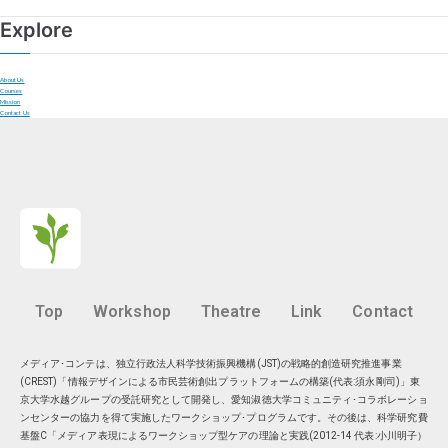
Explore
About Us
Courses
Mission
Contact Us
Top
Workshop
Theatre
Link
Contact
メディア･コンテは、独立行政法人科学技術振興機構(JST)の戦略的創造研究推進事業
(CREST)「情報デザインによる市民芸術創出プラットフォームの構築(代表:須永剛司)」東
京大学水越グループの受託研究として開発し、愛知淑徳大学コミュニティ･コラボレーショ
ンセンターの協力を得て実施したワークショップ･プログラムです。その後は、科学研究費
基盤C「メディア表現によるワークショップ型ケアの理論と実践(2012-14 代表:小川明子）