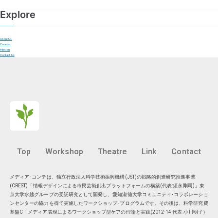
Explore
About Us
Courses
Mission
Contact Us
Top
Workshop
Theatre
Link
Contact
メディア･コンテは、独立行政法人科学技術振興機構(JST)の戦略的創造研究推進事業
(CREST)「情報デザインによる市民芸術創出プラットフォームの構築(代表:須永剛司)」東
京大学水越グループの受託研究として開発し、愛知淑徳大学コミュニティ･コラボレーショ
ンセンターの協力を得て実施したワークショップ･プログラムです。その後は、科学研究費
基盤C「メディア表現によるワークショップ型ケアの理論と実践(2012-14 代表:小川明子）