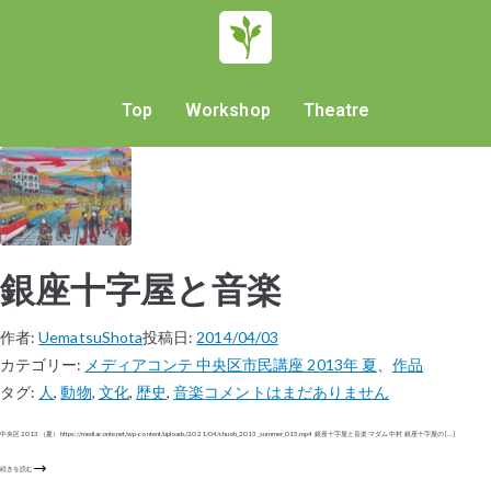
Top
Workshop
Theatre
銀座十字屋と音楽
作者:
UematsuShota
投稿日:
2014/04/03
カテゴリー:
メディアコンテ 中央区市民講座 2013年 夏
、
作品
タグ:
人
,
動物
,
文化
,
歴史
,
音楽
コメントはまだありません
中央区 2013（夏） https://mediaconte.net/wp-content/uploads/2021/04/chuoh_2013_summer_015.mp4 銀座十字屋と音楽 マダム 中村 銀座十字屋の […]
続きを読む