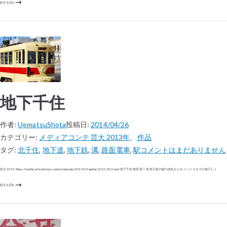
続きを読む
地下千住
作者:
UematsuShota
投稿日:
2014/04/26
カテゴリー:
メディアコンテ 芸大 2013年
、
作品
タグ:
北千住
,
地下道
,
地下鉄
,
溝
,
路面電車
,
駅
コメントはまだありません
芸大 2013 https://mediaconte.net/wp-content/uploads/2021/04/geidai_2013_002.mp4 地下千住 前田 菜々美 地下鉄の駅の改札からキャンパスまでの地下 […]
続きを読む