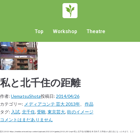
Top
Workshop
Theatre
私と北千住の距離
作者:
UematsuShota
投稿日:
2014/04/26
カテゴリー:
メディアコンテ 芸大 2013年
、
作品
タグ:
入試
,
北千住
,
受験
,
東京芸大
,
街のイメージ
コメントはまだありません
芸大 2013 https://mediaconte.net/wp-content/uploads/2021/04/geidai_2013_001.mp4 私と北千住の距離 松本 日向子 入学前から新入生になった今まで、 […]