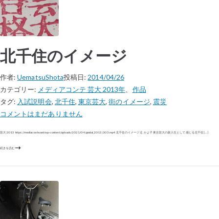
北千住のイメージ
作者:
UematsuShota
投稿日:
2014/04/26
カテゴリー:
メディアコンテ 芸大 2013年
、
作品
タグ:
入試説明会
,
北千住
,
東京芸大
,
街のイメージ
,
震災
コメントはまだありません
芸大 2013 https://mediaconte.net/wp-content/uploads/2021/04/geidai_2013_003.mp4 北千住のイメージ 辻 かよ子 東京芸大の新入生として感じる北千住 […]
続きを読む