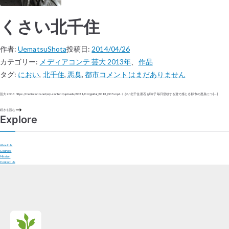
くさい北千住
作者:
UematsuShota
投稿日:
2014/04/26
カテゴリー:
メディアコンテ 芸大 2013年
、
作品
タグ:
におい
,
北千住
,
悪臭
,
都市
コメントはまだありません
芸大 2013 https://mediaconte.net/wp-content/uploads/2021/04/geidai_2013_005.mp4 くさい北千住 黒石 紗弥子 毎日登校する道で感じる都市の悪臭につ […]
続きを読む
Explore
About Us
Courses
Mission
Contact Us