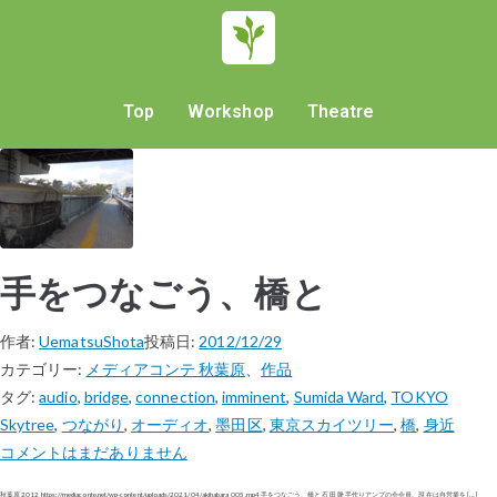
Top
Workshop
Theatre
手をつなごう、橋と
作者:
UematsuShota
投稿日:
2012/12/29
カテゴリー:
メディアコンテ 秋葉原
、
作品
タグ:
audio
,
bridge
,
connection
,
imminent
,
Sumida Ward
,
TOKYO
Skytree
,
つながり
,
オーディオ
,
墨田区
,
東京スカイツリー
,
橋
,
身近
コメントはまだありません
秋葉原 2012 https://mediaconte.net/wp-content/uploads/2021/04/akihabara_005.mp4 手をつなごう、橋と 石田 隆 手作りアンプの会会員。現在は自営業を […]