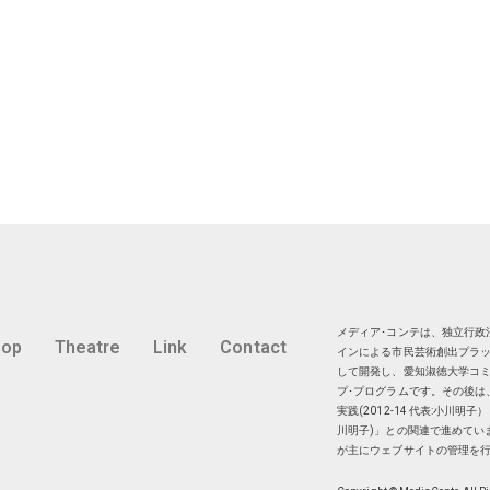
メディア･コンテは、独立行政法
hop
Theatre
Link
Contact
インによる市民芸術創出プラッ
して開発し、愛知淑徳大学コミ
プ･プログラムです。その後は
実践(2012-14 代表:小川
川明子)」との関連で進めてい
が主にウェブサイトの管理を