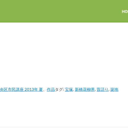
区市民講座 2013年 夏
、
作品
タグ:
宝塚
,
新橋花柳界
,
昔語り
,
築地