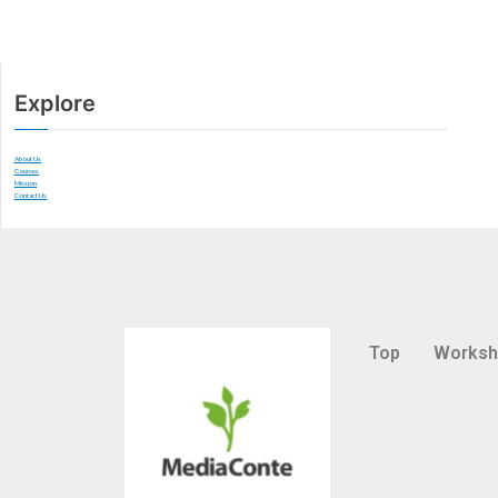
Explore
About Us
Courses
Mission
Contact Us
Top
Works