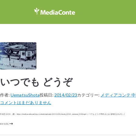
いつでも どうぞ
作者:
UematsuShota
投稿日:
2014/02/23
カテゴリー:
メディアコンテ 中央
コメントはまだありません
中央区 2013（夏） https://mediaconte.net/wp-content/uploads/2021/04/chuoh_2013_summer_018.mp4 いつでも どうぞ 岡本 みとみ 築地生まれの […]
続きを読む