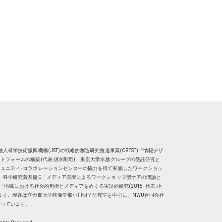
人科学技術振興機構(JST)の戦略的創造研究推進事業(CREST)「情報デザ
トフォームの構築(代表:須永剛司)」東京大学水越グループの受託研究と
ュニティ･コラボレーションセンターの協力を得て実施したワークショッ
、科学研究費基盤C「メディア表現によるワークショップ型ケアの理論と
明子）「地域における社会的包摂とメディアをめぐる実証的研究(2015- 代表:小
ます。現在は
立命館大学映像学部小川明子研究室
を中心に、
NWU合同会社
行っています。