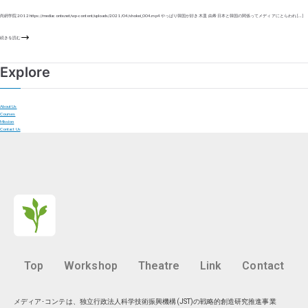
尚絅学院 2012 https://mediaconte.net/wp-content/uploads/2021/04/shokei_004.mp4 やっぱり韓国が好き 木皿 由希 日本と韓国の関係ってメディアにとらわれ […]
続きを読む
Explore
About Us
Courses
Mission
Contact Us
Top
Workshop
Theatre
Link
Contact
メディア･コンテは、独立行政法人科学技術振興機構(JST)の戦略的創造研究推進事業