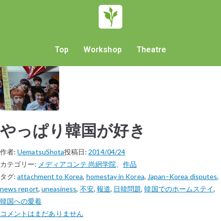
Top
Workshop
Theatre
やっぱり韓国が好き
作者:
UematsuShota
投稿日:
2014/04/24
カテゴリー:
メディアコンテ 尚絅学院
、
作品
タグ:
attachment to Korea
,
homestay in Korea
,
Japan–Korea disputes
,
news report
,
uneasiness
,
不安
,
報道
,
日韓問題
,
韓国でのホームステイ
,
韓国への愛着
コメントはまだありません