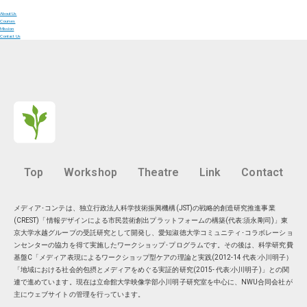
About Us
Courses
Mission
Contact Us
Top
Workshop
Theatre
Link
Contact
メディア･コンテは、独立行政法人科学技術振興機構(JST)の戦略的創造研究推進事業
(CREST)「情報デザインによる市民芸術創出プラットフォームの構築(代表:須永剛司)」東
京大学水越グループの受託研究として開発し、愛知淑徳大学コミュニティ･コラボレーショ
ンセンターの協力を得て実施したワークショップ･プログラムです。その後は、科学研究費
基盤C「メディア表現によるワークショップ型ケアの理論と実践(2012-14 代表:小川明子）
「地域における社会的包摂とメディアをめぐる実証的研究(2015- 代表:小川明子)」との関
連で進めています。現在は
立命館大学映像学部小川明子研究室
を中心に、
NWU合同会社
が
主にウェブサイトの管理を行っています。