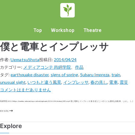
Top
Workshop
Theatre
僕と電車とインプレッサ
作者:
UematsuShota
投稿日:
2014/04/24
カテゴリー:
メディアコンテ 尚絅学院
、
作品
タグ:
earthquake disaster
,
signs of spring
,
Subaru Impreza
,
train
,
unusual sight
,
いつもと違う風景
,
インプレッサ
,
春の兆し
,
電車
,
震災
コメントはまだありません
尚絅学院 2012 https://mediaconte.net/wp-content/uploads/2014/04/shokei_009.mp4 僕と電車とインプレッサ 新谷 拡 どこへ行くにも便利な自動車。しかし、 […]
続きを読む
Explore