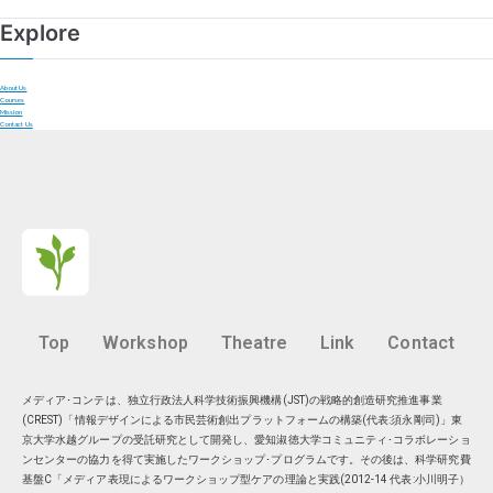
Explore
About Us
Courses
Mission
Contact Us
Top
Workshop
Theatre
Link
Contact
メディア･コンテは、独立行政法人科学技術振興機構(JST)の戦略的創造研究推進事業
(CREST)「情報デザインによる市民芸術創出プラットフォームの構築(代表:須永剛司)」東
京大学水越グループの受託研究として開発し、愛知淑徳大学コミュニティ･コラボレーショ
ンセンターの協力を得て実施したワークショップ･プログラムです。その後は、科学研究費
基盤C「メディア表現によるワークショップ型ケアの理論と実践(2012-14 代表:小川明子）