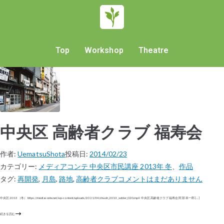
Top
Workshop
Theatre
中央区 高齢者クラブ 福寿会
作者:
UematsuShota
投稿日:
2014/02/23
カテゴリー:
メディアコンテ 中央区市民講座 2013年 冬
、
作品
タグ:
再開発
,
月島
,
路地
,
高齢者クラブ
コメントはまだありません
中央区 2013（冬） https://mediaconte.net/wp-content/uploads/2021/04/chuoh_2013_winter_020.mp4 中央区 高齢者クラブ 福寿会 阿部 幸一郎 […]
続きを読む