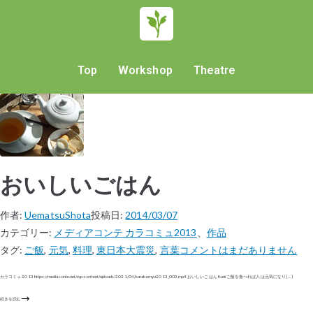
Top
Workshop
Theatre
おいしいごはん
作者:
UematsuShota
投稿日:
2014/03/07
カテゴリー:
メディアコンテ カラコミュ2013
、
作品
タグ:
ご飯
,
元気
,
料理
,
東日本大震災
,
言葉
コメントはまだありません
カラコミュ 2013 https://mediaconte.net/wp-content/uploads/2021/04/karakomyu2013_003.mp4 おいしいごはん Kuni ご飯を食べれば人は元気になり […]
続きを読む