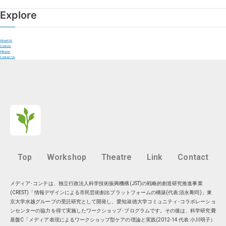
Explore
About Us
Courses
Mission
Contact Us
Top
Workshop
Theatre
Link
Contact
メディア･コンテは、独立行政法人科学技術振興機構(JST)の戦略的創造研究推進事業
(CREST)「情報デザインによる市民芸術創出プラットフォームの構築(代表:須永剛司)」東
京大学水越グループの受託研究として開発し、愛知淑徳大学コミュニティ･コラボレーショ
ンセンターの協力を得て実施したワークショップ･プログラムです。その後は、科学研究費
基盤C「メディア表現によるワークショップ型ケアの理論と実践(2012-14 代表:小川明子）