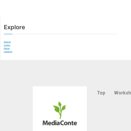
Explore
About Us
Courses
Mission
Contact Us
Top
Works