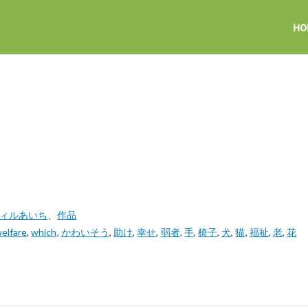
ウィルあいち
、
作品
elfare
,
which
,
かわいそう
,
助け
,
幸せ
,
弱者
,
手
,
椅子
,
犬
,
猫
,
福祉
,
老
,
花