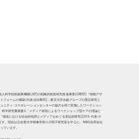
人科学技術振興機構(JST)の戦略的創造研究推進事業(CREST)「情報デザ
トフォームの構築(代表:須永剛司)」東京大学水越グループの受託研究と
ュニティ･コラボレーションセンターの協力を得て実施したワークショッ
、科学研究費基盤C「メディア表現によるワークショップ型ケアの理論と
明子）「地域における社会的包摂とメディアをめぐる実証的研究(2015- 代表:小
ます。現在は
立命館大学映像学部小川明子研究室
を中心に、
NWU合同会社
行っています。