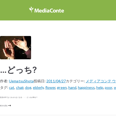
…どっち?
作者:
UematsuShota
投稿日:
2011/04/27
カテゴリー:
メディアコンテ 
タグ:
cat
,
chair
,
dog
,
elderly
,
flower
,
green
,
hand
,
happiness
,
help
,
poor
,
w
生活の中でよくわからなくなる・・・どっちが幸せ？
続きを読む