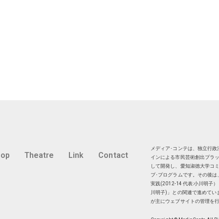
メディア･コンテは、独立行政法
hop
Theatre
Link
Contact
インによる市民芸術創出プラッ
して開発し、愛知淑徳大学コミ
プ･プログラムです。その後は
実践(2012-14 代表:小川
川明子)」との関連で進めてい
が主にウェブサイトの管理を