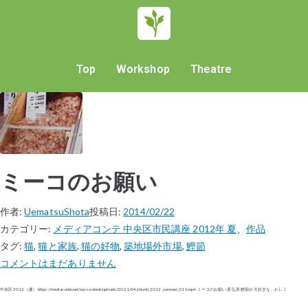
Top
Workshop
Theatre
ミーコのお願い
作者:
UematsuShota
投稿日:
2014/02/22
カテゴリー:
メディアコンテ 中央区市民講座 2012年 夏
、
作品
タグ:
猫
,
猫と家族
,
猫の好物
,
築地場外市場
,
鰹節
コメントはまだありません
中央区 2012（夏） https://mediaconte.net/wp-content/uploads/2021/04/chuoh_2012_summer_011.mp4 ミーコのお願い 原 弘美 鰹節が大好きな、わ […]