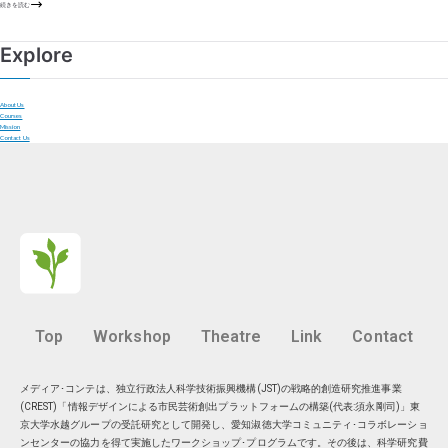
続きを読む
Explore
About Us
Courses
Mission
Contact Us
Top
Workshop
Theatre
Link
Contact
メディア･コンテは、独立行政法人科学技術振興機構(JST)の戦略的創造研究推進事業
(CREST)「情報デザインによる市民芸術創出プラットフォームの構築(代表:須永剛司)」東
京大学水越グループの受託研究として開発し、愛知淑徳大学コミュニティ･コラボレーショ
ンセンターの協力を得て実施したワークショップ･プログラムです。その後は、科学研究費