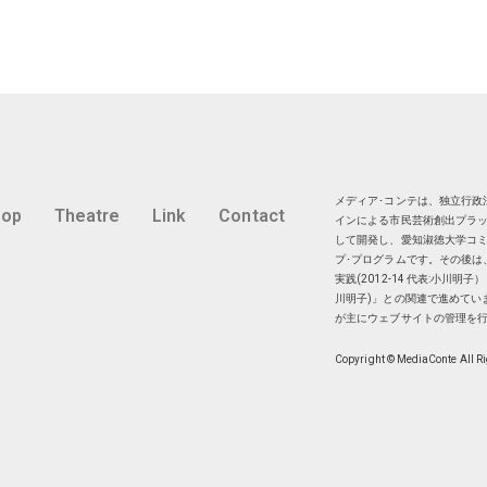
メディア･コンテは、独立行政法
hop
Theatre
Link
Contact
インによる市民芸術創出プラッ
して開発し、愛知淑徳大学コミ
プ･プログラムです。その後は
実践(2012-14 代表:小川
川明子)」との関連で進めてい
が主にウェブサイトの管理を
Copyright © MediaConte All R