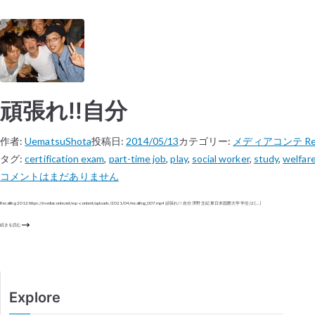
頑張れ!!自分
作者:
UematsuShota
投稿日:
2014/05/13
カテゴリー:
メディアコンテ Reca
タグ:
certification exam
,
part-time job
,
play
,
social worker
,
study
,
welfar
コメントはまだありません
Recalling 2012 https://mediaconte.net/wp-content/uploads/2021/04/recalling_007.mp4 頑張れ!!自分​ 澤野 文紀 東日本国際大学学生 (2 […]
続きを読む
Explore