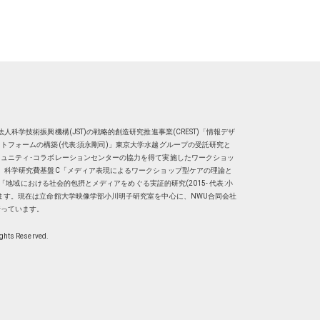
人科学技術振興機構(JST)の戦略的創造研究推進事業(CREST)「情報デザ
トフォームの構築(代表:須永剛司)」東京大学水越グループの受託研究と
ュニティ･コラボレーションセンターの協力を得て実施したワークショッ
、科学研究費基盤C「メディア表現によるワークショップ型ケアの理論と
明子）「地域における社会的包摂とメディアをめぐる実証的研究(2015- 代表:小
ます。現在は
立命館大学映像学部小川明子研究室
を中心に、
NWU合同会社
行っています。
ights Reserved.