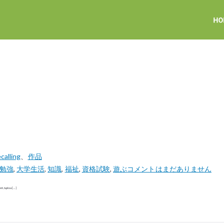
lling
、
作品
勉強
,
大学生活
,
知識
,
福祉
,
資格試験
,
遊ぶ
コメントはまだありません
ploa […]