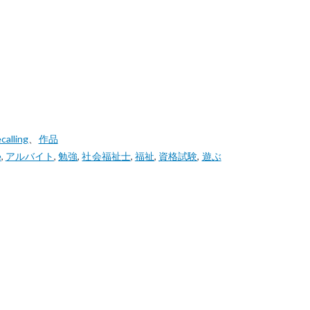
lling
、
作品
e
,
アルバイト
,
勉強
,
社会福祉士
,
福祉
,
資格試験
,
遊ぶ