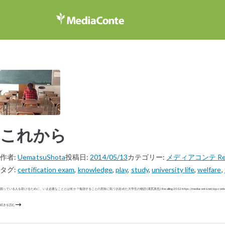
これから
作者:
UematsuShota
投稿日:
2014/05/13
カテゴリー:
メディアコンテ Reca
タグ:
certification exam
,
knowledge
,
play
,
study
,
university life
,
welfare
,
困っている人を助けるために、いま必要なこととは何か？勉強することの意味に気づき始めた大学生の物語 (溝尻真也) Recalling 2012 https://mediaconte.net/wp-content/u
続きを読む