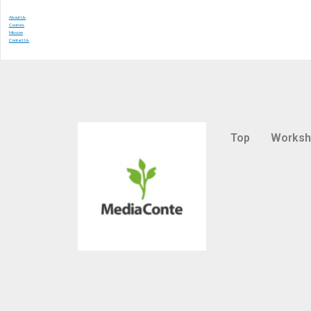
About Us
Courses
Mission
Contact Us
Top
Works