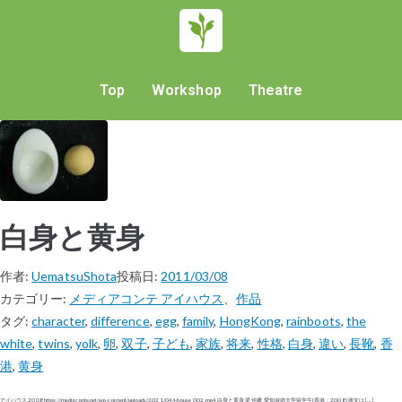
Top
Workshop
Theatre
白身と黄身
作者:
UematsuShota
投稿日:
2011/03/08
カテゴリー:
メディアコンテ アイハウス
、
作品
タグ:
character
,
difference
,
egg
,
family
,
HongKong
,
rainboots
,
the
white
,
twins
,
yolk
,
卵
,
双子
,
子ども
,
家族
,
将来
,
性格
,
白身
,
違い
,
長靴
,
香
港
,
黄身
アイハウス 2008 https://mediaconte.net/wp-content/uploads/2021/04/i-house_002.mp4 白身と黄身 梁 仲馨 愛知淑徳大学留学生(香港：2008) 彼女は […]