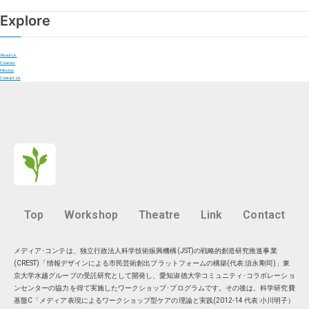
Explore
About Us
Courses
Mission
Contact Us
Top
Workshop
Theatre
Link
Contact
メディア･コンテは、独立行政法人科学技術振興機構(JST)の戦略的創造研究推進事業
(CREST)「情報デザインによる市民芸術創出プラットフォームの構築(代表:須永剛司)」東
京大学水越グループの受託研究として開発し、愛知淑徳大学コミュニティ･コラボレーショ
ンセンターの協力を得て実施したワークショップ･プログラムです。その後は、科学研究費
基盤C「メディア表現によるワークショップ型ケアの理論と実践(2012-14 代表:小川明子）