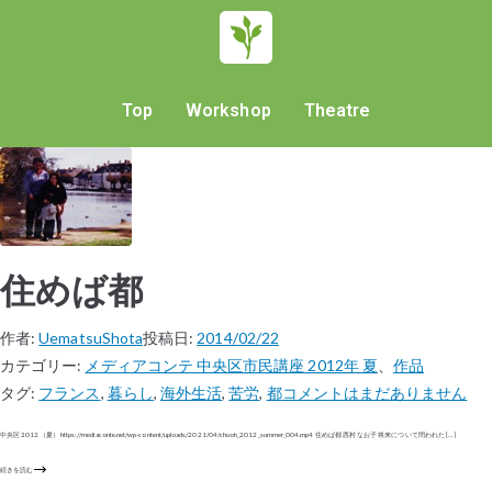
Top
Workshop
Theatre
住めば都
作者:
UematsuShota
投稿日:
2014/02/22
カテゴリー:
メディアコンテ 中央区市民講座 2012年 夏
、
作品
タグ:
フランス
,
暮らし
,
海外生活
,
苦労
,
都
コメントはまだありません
中央区 2012（夏） https://mediaconte.net/wp-content/uploads/2021/04/chuoh_2012_summer_004.mp4 住めば都 西村 なお子 将来について問われた […]
続きを読む