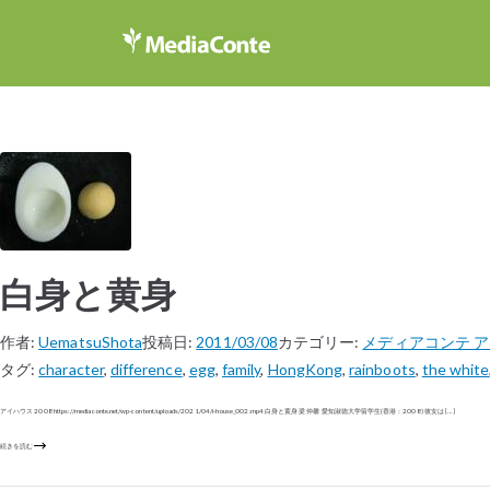
白身と黄身
作者:
UematsuShota
投稿日:
2011/03/08
カテゴリー:
メディアコンテ 
タグ:
character
,
difference
,
egg
,
family
,
HongKong
,
rainboots
,
the white
アイハウス 2008 https://mediaconte.net/wp-content/uploads/2021/04/i-house_002.mp4 白身と黄身 梁 仲馨 愛知淑徳大学留学生(香港：2008) 彼女は […]
続きを読む