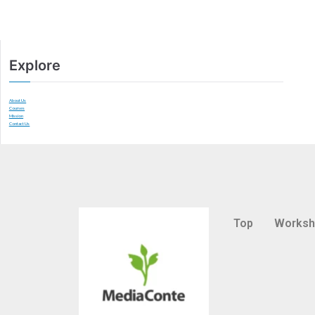
Explore
About Us
Courses
Mission
Contact Us
Top
Works