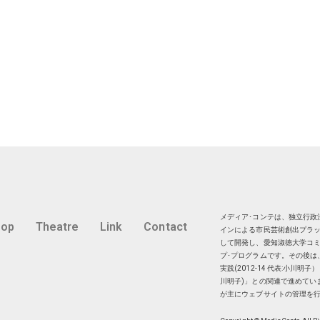
メディア･コンテは、独立行政法
hop
Theatre
Link
Contact
インによる市民芸術創出プラッ
して開発し、愛知淑徳大学コミ
プ･プログラムです。その後は
実践(2012-14 代表:小川
川明子)」との関連で進めてい
が主にウェブサイトの管理を