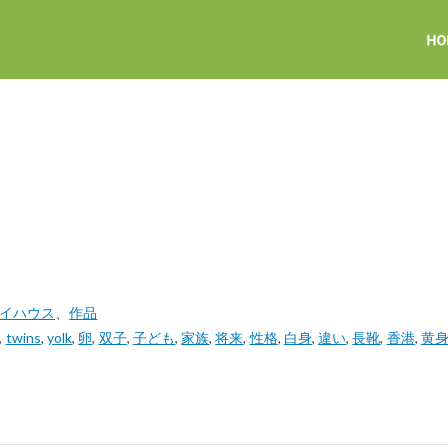
アイハウス
、
作品
,
twins
,
yolk
,
卵
,
双子
,
子ども
,
家族
,
将来
,
性格
,
白身
,
違い
,
長靴
,
香港
,
黄