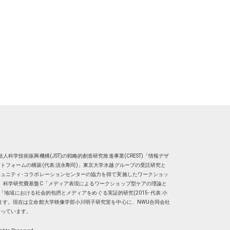
人科学技術振興機構(JST)の戦略的創造研究推進事業(CREST)「情報デザ
トフォームの構築(代表:須永剛司)」東京大学水越グループの受託研究と
ュニティ･コラボレーションセンターの協力を得て実施したワークショッ
、科学研究費基盤C「メディア表現によるワークショップ型ケアの理論と
明子）「地域における社会的包摂とメディアをめぐる実証的研究(2015- 代表:小
ます。現在は
立命館大学映像学部小川明子研究室
を中心に、
NWU合同会社
行っています。