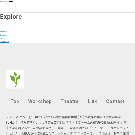
続きを読む
Explore
About Us
Courses
Mission
Contact Us
Top
Workshop
Theatre
Link
Contact
メディア･コンテは、独立行政法人科学技術振興機構(JST)の戦略的創造研究推進事業
(CREST)「情報デザインによる市民芸術創出プラットフォームの構築(代表:須永剛司)」東
京大学水越グループの受託研究として開発し、愛知淑徳大学コミュニティ･コラボレーショ
ンセンターの協力を得て実施したワークショップ･プログラムです。その後は、科学研究費