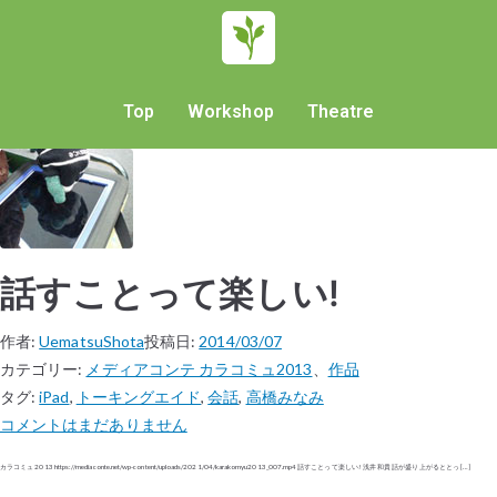
Top
Workshop
Theatre
話すことって楽しい!
作者:
UematsuShota
投稿日:
2014/03/07
カテゴリー:
メディアコンテ カラコミュ2013
、
作品
タグ:
iPad
,
トーキングエイド
,
会話
,
高橋みなみ
コメントはまだありません
カラコミュ 2013 https://mediaconte.net/wp-content/uploads/2021/04/karakomyu2013_007.mp4 話すことって楽しい! 浅井 和貴 話が盛り上がるととっ […]