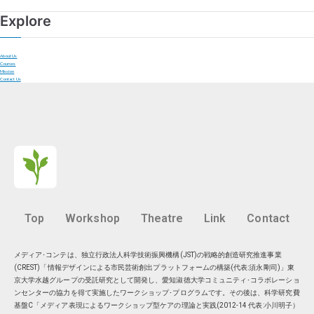
Explore
About Us
Courses
Mission
Contact Us
Top
Workshop
Theatre
Link
Contact
メディア･コンテは、独立行政法人科学技術振興機構(JST)の戦略的創造研究推進事業
(CREST)「情報デザインによる市民芸術創出プラットフォームの構築(代表:須永剛司)」東
京大学水越グループの受託研究として開発し、愛知淑徳大学コミュニティ･コラボレーショ
ンセンターの協力を得て実施したワークショップ･プログラムです。その後は、科学研究費
基盤C「メディア表現によるワークショップ型ケアの理論と実践(2012-14 代表:小川明子）