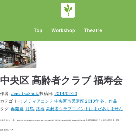
Top
Workshop
Theatre
中央区 高齢者クラブ 福寿会
作者:
UematsuShota
投稿日:
2014/02/23
カテゴリー:
メディアコンテ 中央区市民講座 2013年 冬
、
作品
タグ:
再開発
,
月島
,
路地
,
高齢者クラブ
コメントはまだありません
中央区 2013（冬） https://mediaconte.net/wp-content/uploads/2021/04/chuoh_2013_winter_020.mp4 中央区 高齢者クラブ 福寿会 阿部 幸一郎 […]
続きを読む