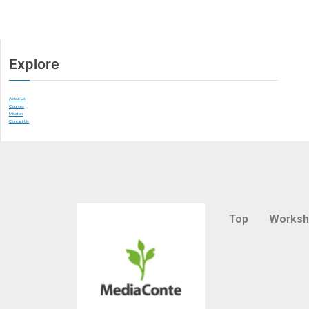
Explore
About Us
Courses
Mission
Contact Us
Top
Works