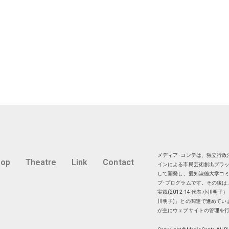
メディア･コンテは、独立行政法
hop
Theatre
Link
Contact
インによる市民芸術創出プラッ
して開発し、愛知淑徳大学コミ
プ･プログラムです。その後は
実践(2012-14 代表:小川
川明子)」との関連で進めてい
が主にウェブサイトの管理を