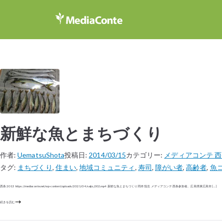
新鮮な魚とまちづくり
作者:
UematsuShota
投稿日:
2014/03/15
カテゴリー:
メディアコンテ 
タグ:
まちづくり
,
住まい
,
地域コミュニティ
,
寿司
,
障がい者
,
高齢者
,
魚
西条 2013 https://mediaconte.net/wp-content/uploads/2021/04/saijo_002.mp4 新鮮な魚とまちづくり 岡本 悦生 メディアコンテ 西条参加者。広島県東広島市 […]
続きを読む