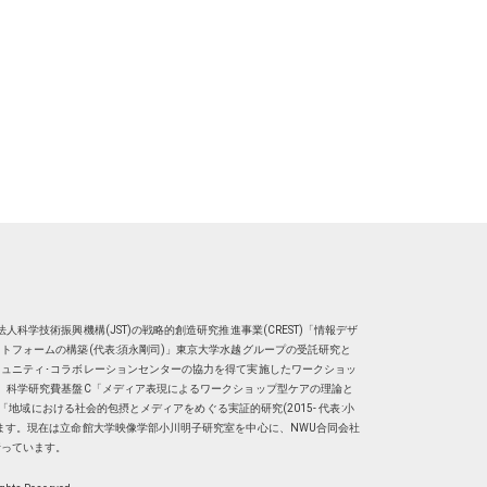
人科学技術振興機構(JST)の戦略的創造研究推進事業(CREST)「情報デザ
トフォームの構築(代表:須永剛司)」東京大学水越グループの受託研究と
ュニティ･コラボレーションセンターの協力を得て実施したワークショッ
、科学研究費基盤C「メディア表現によるワークショップ型ケアの理論と
明子）「地域における社会的包摂とメディアをめぐる実証的研究(2015- 代表:小
ます。現在は
立命館大学映像学部小川明子研究室
を中心に、
NWU合同会社
行っています。