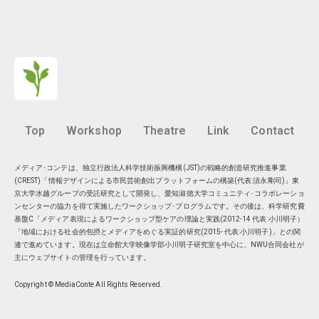
Top
Workshop
Theatre
Link
Contact
メディア･コンテは、独立行政法人科学技術振興機構(JST)の戦略的創造研究推進事業
(CREST)「情報デザインによる市民芸術創出プラットフォームの構築(代表:須永剛司)」東
京大学水越グループの受託研究として開発し、愛知淑徳大学コミュニティ･コラボレーショ
ンセンターの協力を得て実施したワークショップ･プログラムです。その後は、科学研究費
基盤C「メディア表現によるワークショップ型ケアの理論と実践(2012-14 代表:小川明子）
「地域における社会的包摂とメディアをめぐる実証的研究(2015- 代表:小川明子)」との関
連で進めています。現在は
立命館大学映像学部小川明子研究室
を中心に、
NWU合同会社
が
主にウェブサイトの管理を行っています。
Copyright © MediaConte All Rights Reserved.