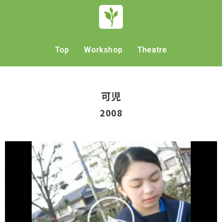
Top
Workshop
Theatre
可児
2008