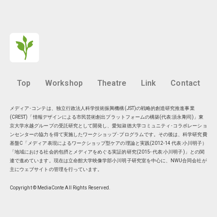
Top
Workshop
Theatre
Link
Contact
メディア･コンテは、独立行政法人科学技術振興機構(JST)の戦略的創造研究推進事業
(CREST)「情報デザインによる市民芸術創出プラットフォームの構築(代表:須永剛司)」東
京大学水越グループの受託研究として開発し、愛知淑徳大学コミュニティ･コラボレーショ
ンセンターの協力を得て実施したワークショップ･プログラムです。その後は、科学研究費
基盤C「メディア表現によるワークショップ型ケアの理論と実践(2012-14 代表:小川明子）
「地域における社会的包摂とメディアをめぐる実証的研究(2015- 代表:小川明子)」との関
連で進めています。現在は
立命館大学映像学部小川明子研究室
を中心に、
NWU合同会社
が
主にウェブサイトの管理を行っています。
Copyright © MediaConte All Rights Reserved.