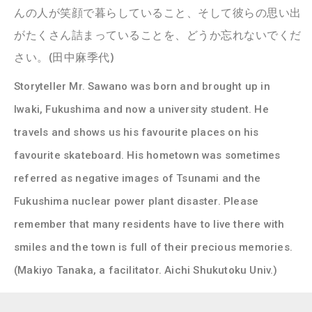
んの人が笑顔で暮らしていること、そして彼らの思い出
がたくさん詰まっていることを、どうか忘れないでくだ
さい。(田中麻季代)
Storyteller Mr. Sawano was born and brought up in
Iwaki, Fukushima and now a university student. He
travels and shows us his favourite places on his
favourite skateboard. His hometown was sometimes
referred as negative images of Tsunami and the
Fukushima nuclear power plant disaster. Please
remember that many residents have to live there with
smiles and the town is full of their precious memories.
(Makiyo Tanaka, a facilitator. Aichi Shukutoku Univ.)