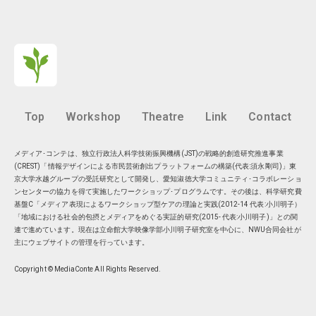
Top
Workshop
Theatre
Link
Contact
メディア･コンテは、独立行政法人科学技術振興機構(JST)の戦略的創造研究推進事業
(CREST)「情報デザインによる市民芸術創出プラットフォームの構築(代表:須永剛司)」東
京大学水越グループの受託研究として開発し、愛知淑徳大学コミュニティ･コラボレーショ
ンセンターの協力を得て実施したワークショップ･プログラムです。その後は、科学研究費
基盤C「メディア表現によるワークショップ型ケアの理論と実践(2012-14 代表:小川明子）
「地域における社会的包摂とメディアをめぐる実証的研究(2015- 代表:小川明子)」との関
連で進めています。現在は
立命館大学映像学部小川明子研究室
を中心に、
NWU合同会社
が
主にウェブサイトの管理を行っています。
Copyright © MediaConte All Rights Reserved.