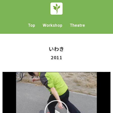
Top
Workshop
Theatre
いわき
2011