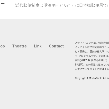
密ー
近代郵便制度は明治4年（1871）に日本橋郵便局
メディア･コンテは、独立行政法
hop
Theatre
Link
Contact
インによる市民芸術創出プラッ
して開発し、愛知淑徳大学コミ
プ･プログラムです。その後は
実践(2012-14 代表:小川
川明子)」との関連で進めてい
が主にウェブサイトの管理を
Copyright © MediaConte All R