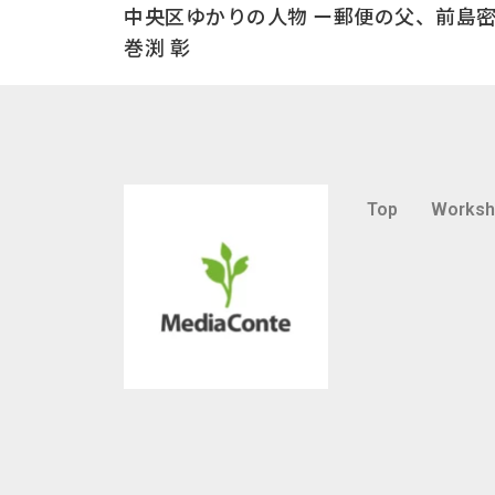
中央区ゆかりの人物 ー郵便の父、前島
巻渕 彰
Top
Works