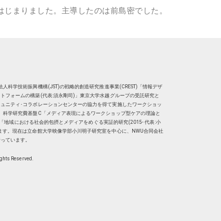
ではじまりました。主導したのは前島密でした。
人科学技術振興機構(JST)の戦略的創造研究推進事業(CREST)「情報デザ
トフォームの構築(代表:須永剛司)」東京大学水越グループの受託研究と
ュニティ･コラボレーションセンターの協力を得て実施したワークショッ
、科学研究費基盤C「メディア表現によるワークショップ型ケアの理論と
明子）「地域における社会的包摂とメディアをめぐる実証的研究(2015- 代表:小
ます。現在は
立命館大学映像学部小川明子研究室
を中心に、
NWU合同会社
行っています。
ights Reserved.