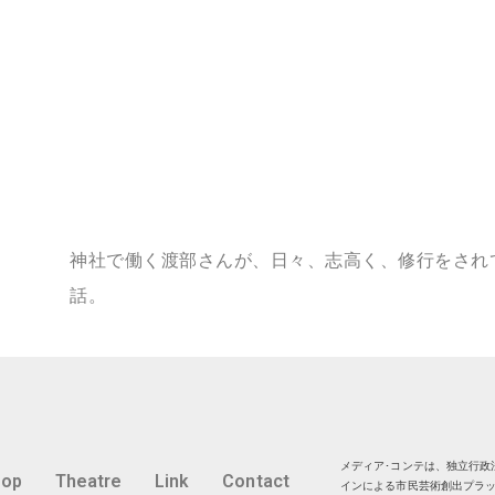
神社で働く渡部さんが、日々、志高く、修行をされ
話。
メディア･コンテは、独立行政法
hop
Theatre
Link
Contact
インによる市民芸術創出プラッ