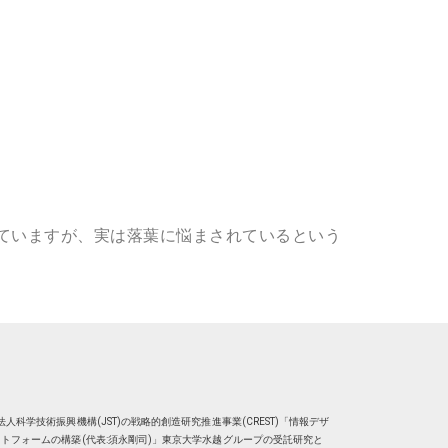
ていますが、実は落葉に悩まされているという
人科学技術振興機構(JST)の戦略的創造研究推進事業(CREST)「情報デザ
トフォームの構築(代表:須永剛司)」東京大学水越グループの受託研究と