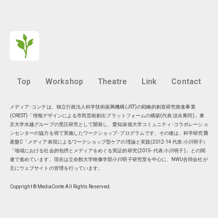
Top
Workshop
Theatre
Link
Contact
メディア･コンテは、独立行政法人科学技術振興機構(JST)の戦略的創造研究推進事業
(CREST)「情報デザインによる市民芸術創出プラットフォームの構築(代表:須永剛司)」東
京大学水越グループの受託研究として開発し、愛知淑徳大学コミュニティ･コラボレーショ
ンセンターの協力を得て実施したワークショップ･プログラムです。その後は、科学研究費
基盤C「メディア表現によるワークショップ型ケアの理論と実践(2012-14 代表:小川明子）
「地域における社会的包摂とメディアをめぐる実証的研究(2015- 代表:小川明子)」との関
連で進めています。現在は
立命館大学映像学部小川明子研究室
を中心に、
NWU合同会社
が
主にウェブサイトの管理を行っています。
Copyright © MediaConte All Rights Reserved.