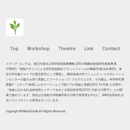
Top
Workshop
Theatre
Link
Contact
メディア･コンテは、独立行政法人科学技術振興機構(JST)の戦略的創造研究推進事業
(CREST)「情報デザインによる市民芸術創出プラットフォームの構築(代表:須永剛司)」東
京大学水越グループの受託研究として開発し、愛知淑徳大学コミュニティ･コラボレーショ
ンセンターの協力を得て実施したワークショップ･プログラムです。その後は、科学研究費
基盤C「メディア表現によるワークショップ型ケアの理論と実践(2012-14 代表:小川明子）
「地域における社会的包摂とメディアをめぐる実証的研究(2015- 代表:小川明子)」との関
連で進めています。現在は
立命館大学映像学部小川明子研究室
を中心に、
NWU合同会社
が
主にウェブサイトの管理を行っています。
Copyright © MediaConte All Rights Reserved.